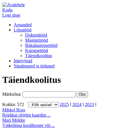
Kodu
Logi sisse
Aruanded
Lõputööd
Doktoritööd
Magistritööd
Bakalaureusetööd
Kursusetööd
Täiendkoolitus
Intervjuud
Sündmused ja üritused
Täiendkoolitus
Märksõna:
Kokku: 572
2025
l
2024
l
2023
l
Mihkel Ross
Reidikai objekti kaardist ...
Mari Möldre
Väikelinna koolihoone või ...