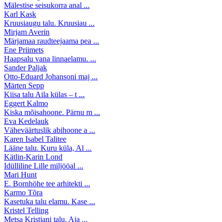
Mälestise seisukorra anal ...
Karl Kask
Kruusiaugu talu. Kruusiau ...
Mirjam Averin
Märjamaa raudteejaama pea ...
Ene Priimets
Haapsalu vana linnaelamu. ...
Sander Paljak
Otto-Eduard Johansoni maj ...
Märten Sepp
Kiisa talu Aila külas – t ...
Eggert Kalmo
Kiska mõisahoone. Pärnu m ...
Eva Kedelauk
Väheväärtuslik abihoone a ...
Karen Isabel Talitee
Lääne talu. Kuru küla, Al ...
Kätlin-Karin Lond
Idülliline Lille miljööal ...
Mari Hunt
E. Bornhöhe tee arhitekti ...
Karmo Tõra
Kasetuka talu elamu. Kase ...
Kristel Telling
Metsa Kristjani talu. Aja ...