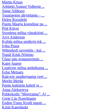
Martin Kruus
Arhitekt August Volbergi ...
Signe Alliksoo
Tsaariaegne alevielamu – ...
Helen Roosileht
Paistu Maarja koguduse pa ...
Priit Kiiver
Soonlepa mõisa viinaköögi ...
Arvi Anderson
Kohila mõisa sepikoja rek ...
Ivika Puust
Wittenhofi suvemõis - kui ...
Natali Käsk-Nõgisto
Ülase talu restaureerimis ...
Kaire Saarse
Lustivere mõisa aednikuma ...
Eelar Metsaru
Rakvere raudteejaama veet ...
Meelis Merila
Paistu kalmistu kabeli ja ...
Anna Aleksejeva
Puhkekodu “Mereranna”. Aj ...
Grete Liis Nagelmann
Endise Franz Krulli masin ...
Kristi Kangilaski