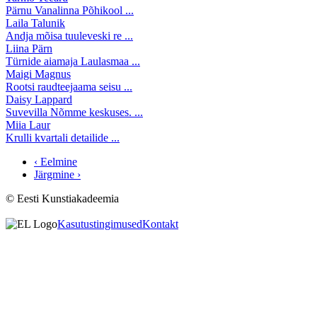
Pärnu Vanalinna Põhikool ...
Laila Talunik
Andja mõisa tuuleveski re ...
Liina Pärn
Türnide aiamaja Laulasmaa ...
Maigi Magnus
Rootsi raudteejaama seisu ...
Daisy Lappard
Suvevilla Nõmme keskuses. ...
Miia Laur
Krulli kvartali detailide ...
‹ Eelmine
Järgmine ›
© Eesti Kunstiakadeemia
Kasutustingimused
Kontakt