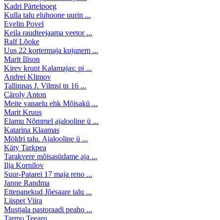
Kadri Pärtelpoeg
Kulla talu eluhoone uurin ...
Evelin Povel
Keila raudteejaama veetor ...
Ralf Lõoke
Uus 22 kortermaja kujunem ...
Marit Ilison
Kirev krunt Kalamajas: pi ...
Andrei Klimov
Tallinnas J. Vilmsi tn 16 ...
Cäroly Anton
Meite vanaelu ehk Mõisakü ...
Marit Kruus
Elamu Nõmmel ajalooline ü ...
Katarina Klaamas
Möldri talu. Ajalooline ü ...
Käty Tarkpea
Tarakvere mõisasüdame aja ...
Ilja Kornilov
Suur-Patarei 17 maja reno ...
Janne Randma
Ettepanekud Jõesaare talu ...
Liispet Viira
Mustjala pastoraadi peaho ...
Tarmo Teearu