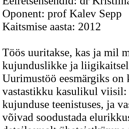
Eelretsensendid: dr Kristii
Oponent: prof Kalev Sepp
Kaitsmise aasta: 2012
Töös uuritakse, kas ja mil 
kujunduslikke ja liigikaitse
Uurimustöö eesmärgiks on 
vastastikku kasulikul viisil:
kujunduse teenistuses, ja v
võivad soodustada elurikkus