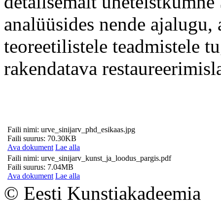
detailsemalt üheteistkümne 
analüüsides nende ajalugu,
teoreetilistele teadmistele t
rakendatava restaureerimisl
Faili nimi: urve_sinijarv_phd_esikaas.jpg
Faili suurus: 70.30KB
Ava dokument
Lae alla
Faili nimi: urve_sinijarv_kunst_ja_loodus_pargis.pdf
Faili suurus: 7.04MB
Ava dokument
Lae alla
© Eesti Kunstiakadeemia