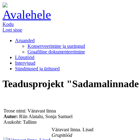
Kodu
Logi sisse
Aruanded
Konserveerimine ja uuringud
Graafiline dokumenteerimine
Lõputööd
Intervjuud
Sündmused ja üritused
Teadusprojekt "Sadamalinnade v
Teose nimi: Väravast linna
Autor:
Riin Alatalu, Sonja Samuel
Asukoht: Tallinn
Väravast linna. Lisad
Grupitööd