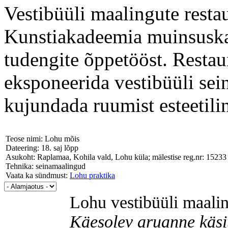
Vestibüüli maalingute resta
Kunstiakadeemia muinsuska
tudengite õppetööst. Restau
eksponeerida vestibüüli sei
kujundada ruumist esteetilin
Teose nimi: Lohu mõis
Dateering: 18. saj lõpp
Asukoht: Raplamaa, Kohila vald, Lohu küla; mälestise reg.nr: 15233
Tehnika: seinamaalingud
Vaata ka sündmust:
Lohu praktika
Lohu vestibüüli maalin
Käesolev aruanne käsit