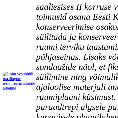
saaliesises II korruse 
toimusid osana Eesti 
konserveerimise osako
säilitada ja konservee
ruumi terviku taastam
põhjaseinas. Lisaks võe
sondaažide näol, et fi
säilimine ning võimal
ajaloolise materjali an
ruumiplaani küsimust.
paraadtrepi algsele pa
kunagisele plaanilahen