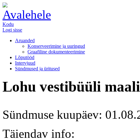
Kodu
Logi sisse
Aruanded
Konserveerimine ja uuringud
Graafiline dokumenteerimine
Lõputööd
Intervjuud
Sündmused ja üritused
Lohu vestibüüli maal
Sündmuse kuupäev: 01.08.
Täiendav info: