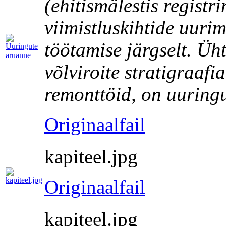
(ehitismälestis regist
viimistluskihtide uuri
töötamise järgselt. Üh
võlviroite stratigraafi
remonttöid, on uuringu
Originaalfail
kapiteel.jpg
Originaalfail
kapiteel.jpg