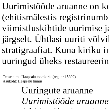
Uurimistööde aruanne on ko
(ehitismälestis registrinum
viimistluskihtide uurimise 
järgselt. Ühtlasi uuriti võl
stratigraafiat. Kuna kiriku 
uuringud üheks restaureerim
Teose nimi: Haapsalu toomkirik (reg. nr 15392)
Asukoht: Haapsalu linnus
Uuringute aruanne
Uurimistööde aruanne 