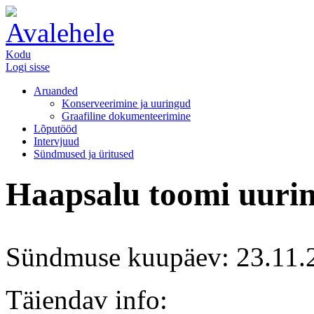
Kodu
Logi sisse
Aruanded
Konserveerimine ja uuringud
Graafiline dokumenteerimine
Lõputööd
Intervjuud
Sündmused ja üritused
Haapsalu toomi uuri
Sündmuse kuupäev: 23.11.2
Täiendav info: