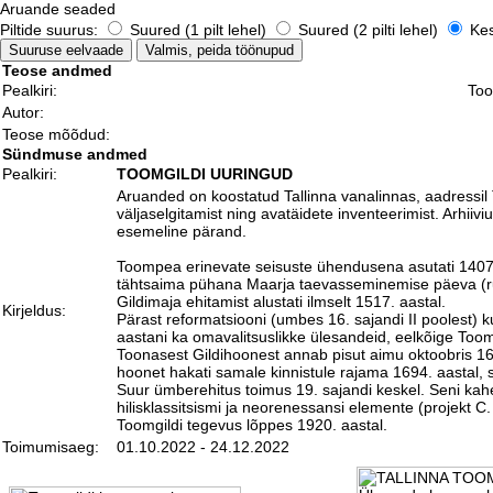
Aruande seaded
Piltide suurus:
Suured (1 pilt lehel)
Suured (2 pilti lehel)
Kesk
Teose andmed
Pealkiri:
Too
Autor:
Teose mõõdud:
Sündmuse andmed
Pealkiri:
TOOMGILDI UURINGUD
Aruanded on koostatud Tallinna vanalinnas, aadressil 
väljaselgitamist ning avatäidete inventeerimist. Arhii
esemeline pärand.
Toompea erinevate seisuste ühendusena asutati 1407. aa
tähtsaima pühana Maarja taevasseminemise päeva (rukki
Gildimaja ehitamist alustati ilmselt 1517. aastal.
Kirjeldus:
Pärast reformatsiooni (umbes 16. sajandi II poolest) 
aastani ka omavalitsuslikke ülesandeid, eelkõige Toomp
Toonasest Gildihoonest annab pisut aimu oktoobris 168
hoonet hakati samale kinnistule rajama 1694. aastal, s
Suur ümberehitus toimus 19. sajandi keskel. Seni kahek
hilisklassitsismi ja neorenessansi elemente (projekt 
Toomgildi tegevus lõppes 1920. aastal.
Toimumisaeg:
01.10.2022 - 24.12.2022