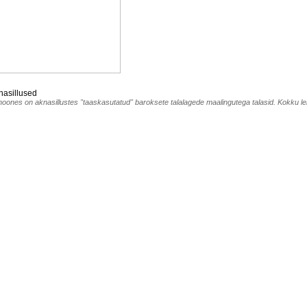
nasillused
hoones on aknasillustes "taaskasutatud" baroksete talalagede maalingutega talasid. Kokku le