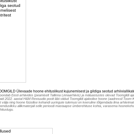
MGILD Ülevaade hoone ehituslikust kujunemisest ja gildiga seotud arhiiviallikates
oondab Eesti arhiivides (peamiselt Tallinna Linnaarhiivis) ja mäluastustes olevad Toomgildi aj
aid 2022. aastal H&M Restuudio poolt läbi viidud Toomgildi ajaloolise hoone (aadressil Toom-Kool
ist välja ning hoone füüsilise kehandi uuringute tulemusi on keeruline tõlgendada ilma arhiivim
ähenduslikku allikmaterjali selle perioodi mastaapse ümberehituse kohta, varasema hoonekehand
hituslugu.