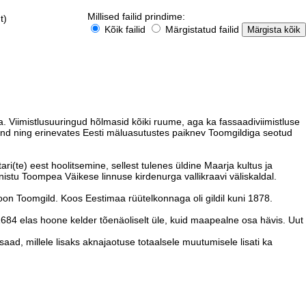
Millised failid prindime:
t)
Kõik failid
Märgistatud failid
a. Viimistlusuuringud hõlmasid kõiki ruume, aga ka fassaadiviimistluse
i fond ning erinevates Eesti mäluasutustes paiknev Toomgildiga seotud
i(te) eest hoolitsemine, sellest tulenes üldine Maarja kultus ja
istu Toompea Väikese linnuse kirdenurga vallikraavi väliskaldal.
oon Toomgild. Koos Eestimaa rüütelkonnaga oli gildil kuni 1878.
1684 elas hoone kelder tõenäoliselt üle, kuid maapealne osa hävis. Uut
saad, millele lisaks aknajaotuse totaalsele muutumisele lisati ka