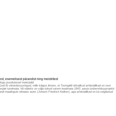
t, esemelisest pärandist ning meistritest
alugu puudutavad materjalid.
i 9) viimistlusuuringud, mille käigus ilmnes, et Toomgildi rikkalikud arhiiviallikad on seni
aterjale tundmata. Nii näiteks on välja tulnud varem teadmata 1843. aasta ümberehitusprojekti
i maalingute oletatav autor (Johann Friedrich Kellner), aga arhiiviallikad on ka selgitanud