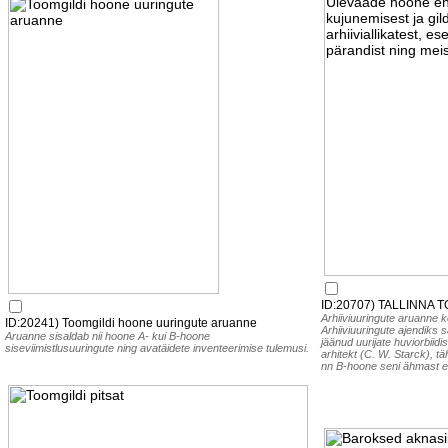
ID:20707) TALLINNA TOO
Arhiiviuuringute aruanne k
ID:20241) Toomgildi hoone uuringute aruanne
Arhiiviuuringute ajendiks s
Aruanne sisaldab nii hoone A- kui B-hoone
jäänud uurijate huviorbiid
siseviimistlusuuringute ning avatäidete inventeerimise tulemusi.
arhitekt (C. W. Starck), t
nn B-hoone seni ähmast e