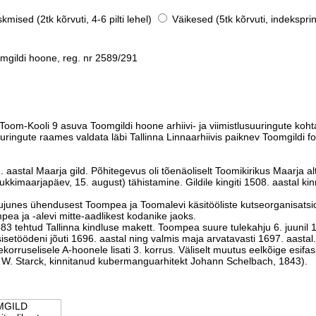
mised (2tk kõrvuti, 4-6 pilti lehel)
Väikesed (5tk kõrvuti, indeksprin
mgildi hoone, reg. nr 2589/291
Toom-Kooli 9 asuva Toomgildi hoone arhiivi- ja viimistlusuuringute koht
viuuringute raames valdata läbi Tallinna Linnaarhiivis paiknev Toomgild
stal Maarja gild. Põhitegevus oli tõenäoliselt Toomikirikus Maarja altar
maarjapäev, 15. august) tähistamine. Gildile kingiti 1508. aastal kinn
kujunes ühendusest Toompea ja Toomalevi käsitööliste kutseorganisatsi
ea ja -alevi mitte-aadlikest kodanike jaoks.
3 tehtud Tallinna kindluse makett. Toompea suure tulekahju 6. juunil 
isetöödeni jõuti 1696. aastal ning valmis maja arvatavasti 1697. aastal.
orruselisele A-hoonele lisati 3. korrus. Väliselt muutus eelkõige esifas
C. W. Starck, kinnitanud kubermanguarhitekt Johann Schelbach, 1843).